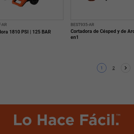
-AR
BEST935-AR
Cortadora de Césped y de Ar
dora 1810 PSI | 125 BAR
en1
1
2
Página actual
Page