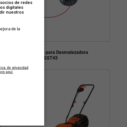
NH33-LA
(460mm)
Carretel para Desmalezadora
0V
GST33/GST43