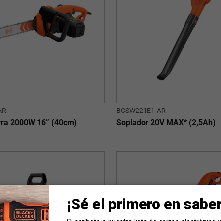
AR
BCSW221E1-AR
erra 2000W 16” (40cm)
Soplador 20V MAX* (2,5Ah)