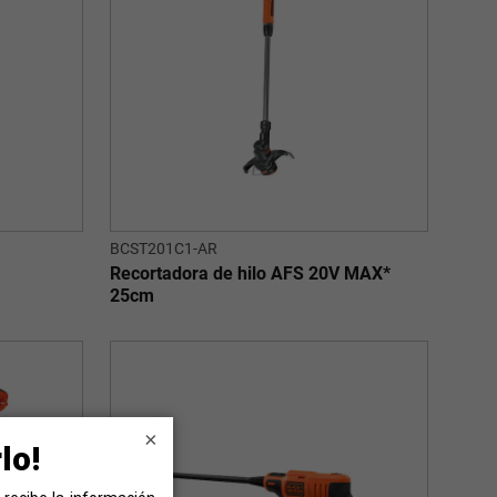
BCST201C1-AR
Recortadora de hilo AFS 20V MAX*
25cm
×