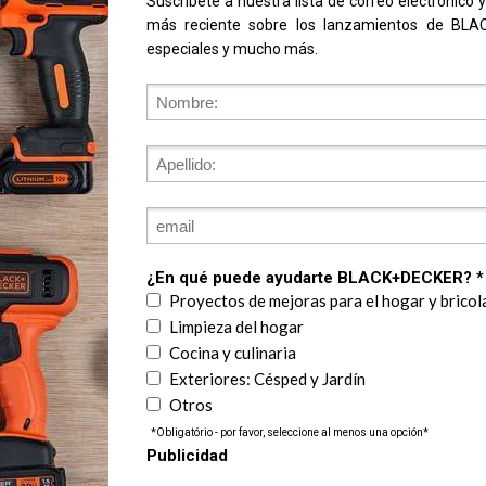
-AR
GL1000-AR
dora 2175 PSI | 150 BAR
Bordeadora 950W