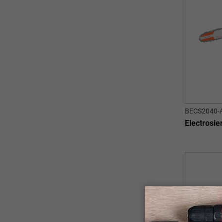
BECS2040-
Electrosi