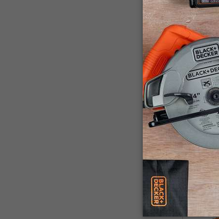
BV25-AR
Soplaspira
2500 W