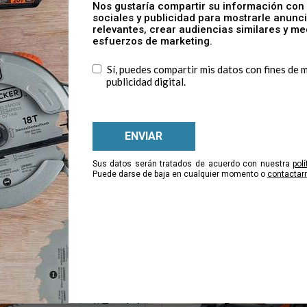
BEHT201K-AR
dora - Soplador / Aspiradora
Podadora de cercas vivas; 
420W y Tijeras de podar - 22