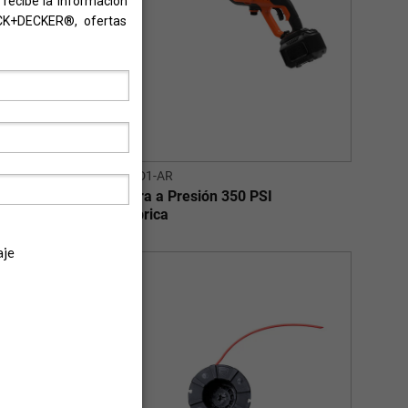
BCPC20D1-AR
Lavadora a Presión 350 PSI
Inalambrica